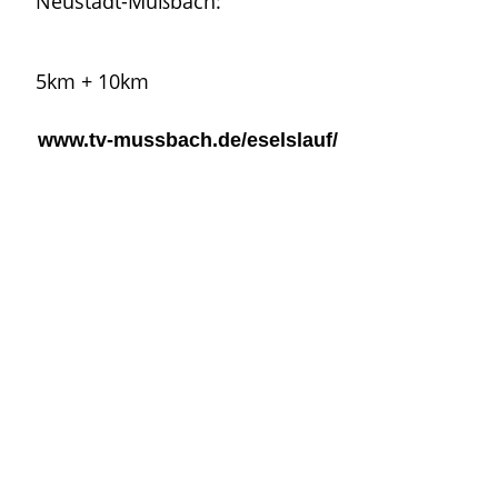
Neustadt-Mußbach:
5km + 10km
www.tv-mussbach.de/eselslauf/