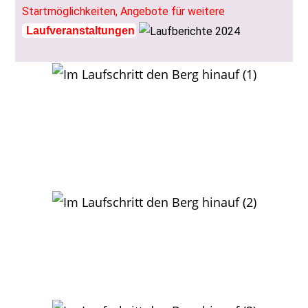
Startmöglichkeiten, Angebote für weitere
Laufveranstaltungen
Nach dem kräftezehrenden Berglauf hinauf zum
Bismarckturm schon wieder erholt:
v.li. Florian Hetzler, Philipp Ullrich, Guiliana Haas, Mario
Graf und Frank Wieg
Bad Dürkheim:
Frank Wieg mit voller Konzentration über das nasse
Herbstlaub