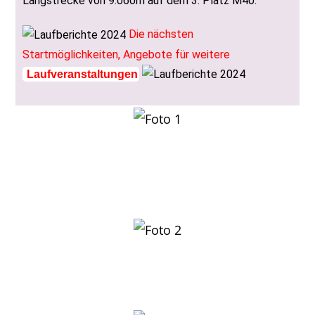
Langstrecke von 9.060m auf dem 3. Platz M40.
Die nächsten
Startmöglichkeiten, Angebote für weitere
Laufveranstaltungen
Kurz vor dem Start der Herxheimer Langstrecke: v.li.
Florian Hetzler, Philipp und Johannes Ullrich,
Eva Packheiser
Wilhelm Storr kämpft im Wettbewerb 4.400m
um die Plätze