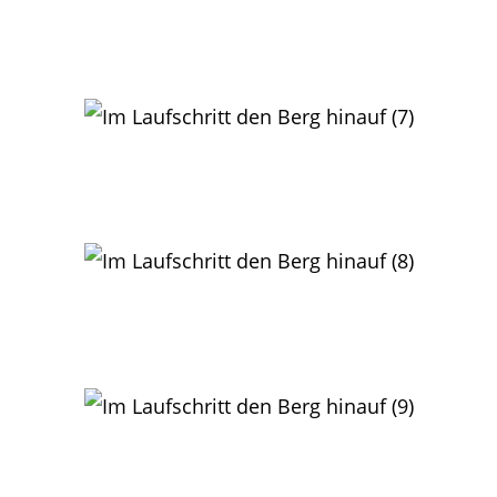
Hans-Gerd Zänker beim ersten Anstieg des Birkweilerer
Trails
Mario Graf: gleich nach dem Start geht es inBirkweiler
den Berg hinauf
Elisabeth Wegmann auf dem Rückweg –
im Hintergrund der imposante Hohenberg
Frank Wieg:
bergab durch die buntgefärbten Weinberge