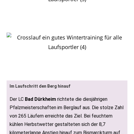
Marc Brenckle pflügt sich in
flottem Tempo durchs Geläuf
Wilhelm Storr und Susanne Ullrich beim Rülzheimer Cross
erfolgreich
Im Laufschritt den Berg hinauf
Der LC
Bad Dürkheim
richtete die diesjährigen
Pfalzmeisterschaften im Berglauf aus. Die stolze Zahl
von 265 Läufern erreichte das Ziel. Bei feuchtem
kühlen Herbstwetter gestalteten sich der 8,7
kilometerlange Anstieg hinauf zum Bismarckturm auf