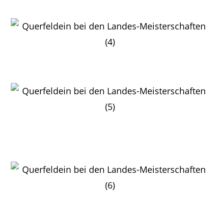
Zieleinlauf in St.Martin
Frank Wieg bergab auf dem laufbedeckten Trailparcours
Elisabeth Wegmann beim Wasgau Cup wieder eine der
besten Seniorinnen
Sehenswert der läuferische