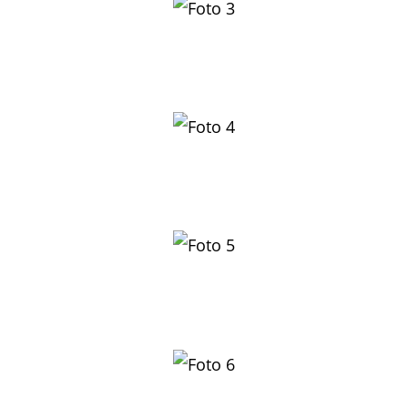
Lässig mit vollem Schwung überwindet Philipp Ullrich
das Hindernis
Florian Hetzler hat so seine Schwierigkeiten beim
lästigen Treppenaufstieg
Rasanter Staffelwechsel von Susanne an
Johannes Ullrich