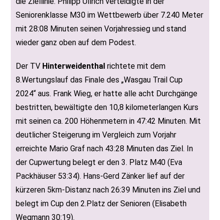
die Ziellinie. Philipp Ullrich verteidigte in der
Seniorenklasse M30 im Wettbewerb über 7.240 Meter
mit 28:08 Minuten seinen Vorjahressieg und stand
wieder ganz oben auf dem Podest.
Der TV
Hinterweidenthal
richtete mit dem
8.Wertungslauf das Finale des „Wasgau Trail Cup
2024“ aus. Frank Wieg, er hatte alle acht Durchgänge
bestritten, bewältigte den 10,8 kilometerlangen Kurs
mit seinen ca. 200 Höhenmetern in 47:42 Minuten. Mit
deutlicher Steigerung im Vergleich zum Vorjahr
erreichte Mario Graf nach 43:28 Minuten das Ziel. In
der Cupwertung belegt er den 3. Platz M40 (Eva
Packhäuser 53:34). Hans-Gerd Zänker lief auf der
kürzeren 5km-Distanz nach 26:39 Minuten ins Ziel und
belegt im Cup den 2.Platz der Senioren (Elisabeth
Wegmann 30:19).