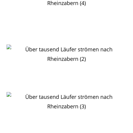
Nach dem Lauf in der Rheinzaberner Sporthalle: v.li.
Wilhelm Storr, Edith Gärtner, Philipp Ullrich, Kai
Morgenstern (TSV Kandel) und Marcella Hamburger
Bettina Meyer-Kirchner läuft ihren
zweitschnellsten Zehner
Wilhelm Storr bleibt heute nur der
undankbare 4. Platz M70