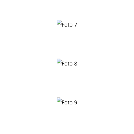
Eva Packheiser (li) – endlich mal wieder auf dem
Siegertreppchen
Thomas Kessler bestens gelaunt auf den gut zu
laufenden Parkwegen in Karlsruhe
Marc Brenckle –
ein kämpferischer Geländeläufer
Frank Wieg hat die 505 Höhenmeter des Maikammerer
Berglaufes fast geschafft