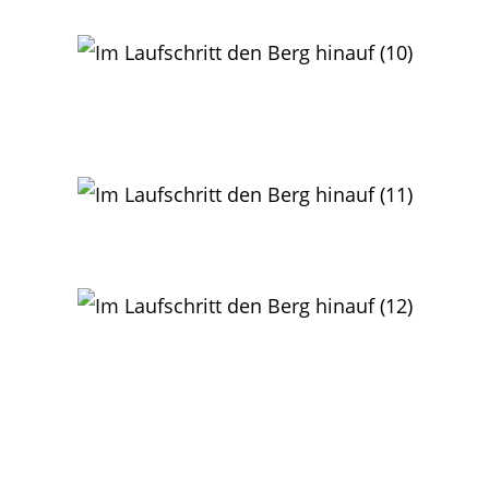
Guiliana Haas hat es besonders eilig das Ziel am
Birkweilerer Spotplatz zu erreichen
Thomas Kessler bei seinem Herbstlauf durchs Pfinztal
Johannes und Philipp Ullrich
mit Ihrem Trainer Hans-Jürgen Eichberger nach dem
Zieleinlauf
im bayerischen Grainau