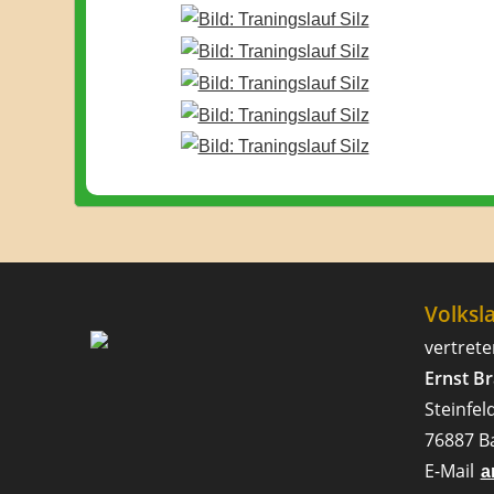
Volksl
vertrete
Ernst B
Steinfel
76887 B
E-Mail
a