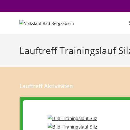
Zum
Inhalt
springen
Lauftreff Trainingslauf Sil
Lauftreff Aktivitäten